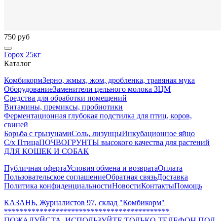
750 руб
Горох 25кг
Каталог
Комбикорм
Зерно, жмых, жом, дробленка, травяная мука
Оборудование
Заменители цельного молока ЗЦМ
Средства для обработки помещений
Витамины, премиксы, пробиотики
Ферментационная глубокая подстилка для птиц, коров,
свиней
Борьба с грызунами
Соль, лизунцы
Инкубационное яйцо
С/х Птица
ПОЧВОГРУНТЫ высокого качества для растений
ДЛЯ КОШЕК И СОБАК
Публичная оферта
Условия обмена и возврата
Оплата
Пользовательское соглашение
Обратная связь
Доставка
Политика конфиденциальности
Новости
Контакты
Помощь
КАЗАНЬ, Журналистов 97, склад "Комбикорм"
******************************************
ПОЖАЛУЙСТА, ИСПОЛЬЗУЙТЕ ТОЛЬКО ТЕЛЕФОН ПОД