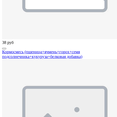
38 руб
Кормосмесь (пшеница+ячмень+горох+семя
подсолнечника+кукуруза+белковая добавка)