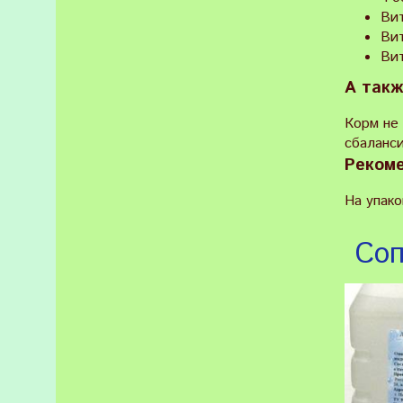
Ви
Ви
Вит
А такж
Корм не
сбаланс
Рекоме
На упако
Соп