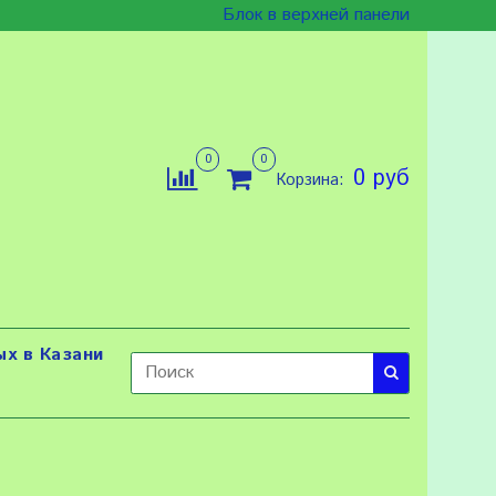
Блок в верхней панели
0
0
0 руб
Корзина:
х в Казани