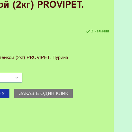
й (2кг) PROVIPET.
В наличии
дейкой (2кг) PROVIPET. Пурина
НУ
ЗАКАЗ В ОДИН КЛИК