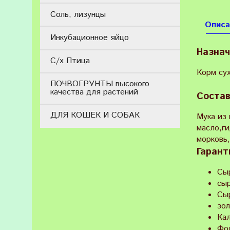
Соль, лизунцы
Описа
Инкубационное яйцо
Назнач
С/х Птица
Корм су
ПОЧВОГРУНТЫ высокого
качества для растений
Состав
ДЛЯ КОШЕК И СОБАК
Мука из 
масло,ги
морковь,
Гарант
Сы
сы
Сы
зо
Ка
Фо