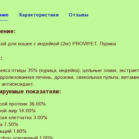
ние
Характеристики
Отзывы
ение:
хой для кошек с индейкой (2кг) PROVIPET. Пурина
:
мяса птицы 35% (курица, индейка), цельные злаки, экстрак
дролизованная печень, дрожжи, свекольная пульпа, витами
 антиоксидант.
ируемые показатели:
рой протеин 36.00%
рой жир 14.00%
рая клетчатка 3.00%
ла 7.50%
льций 1.80%
сфор усвояемый 1.00%