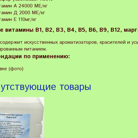
тамин А 24000 МЕ/кг
тамин Д 2000 МЕ/кг
амин Е 110мг/кг
е витамины В1, В2, В3, В4, В5, В6, В9, В12, мар
 содержит искусственных ароматизаторов, красителей и ус
ированным питанием.
ндации по применению:
вке (фото)
утствующие товары