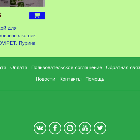
б
хой для
зованных кошек
OVIPET. Пурина
ата
Оплата
Пользовательское соглашение
Обратная свя
Новости
Контакты
Помощь