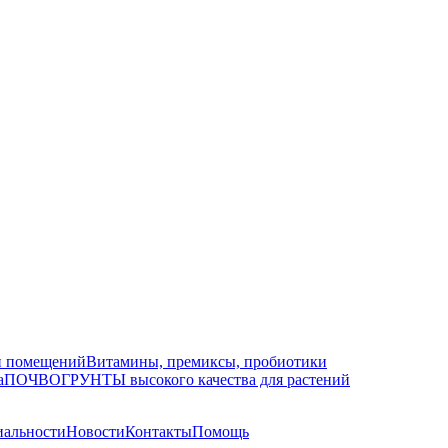
ки помещений
Витамины, премиксы, пробиотики
а
ПОЧВОГРУНТЫ высокого качества для растений
иальности
Новости
Контакты
Помощь