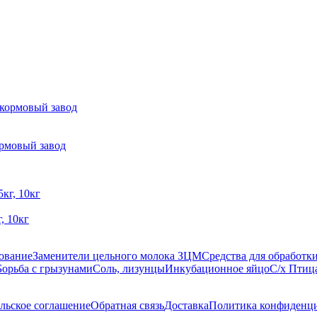
ормовый завод
, 10кг
ование
Заменители цельного молока ЗЦМ
Средства для обработ
Борьба с грызунами
Соль, лизунцы
Инкубационное яйцо
С/х Птиц
льское соглашение
Обратная связь
Доставка
Политика конфиденц