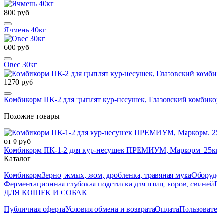
800 руб
Ячмень 40кг
600 руб
Овес 30кг
1270 руб
Комбикорм ПК-2 для цыплят кур-несушек, Глазовский комбик
Похожие товары
от 0 руб
Комбикорм ПК-1-2 для кур-несушек ПРЕМИУМ, Маркорм. 25кг
Каталог
Комбикорм
Зерно, жмых, жом, дробленка, травяная мука
Оборуд
Ферментационная глубокая подстилка для птиц, коров, свиней
ДЛЯ КОШЕК И СОБАК
Публичная оферта
Условия обмена и возврата
Оплата
Пользовате